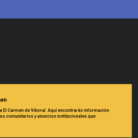
men
ura El Carmen de Viboral. Aquí encontrarás información
os comunitarios y anuncios institucionales que