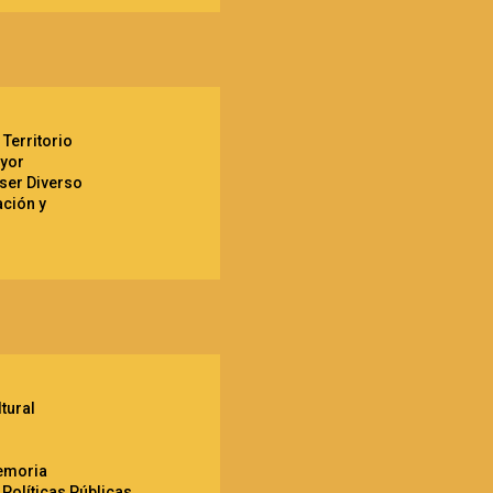
 Territorio
ayor
 ser Diverso
ación y
tural
emoria
Políticas Públicas