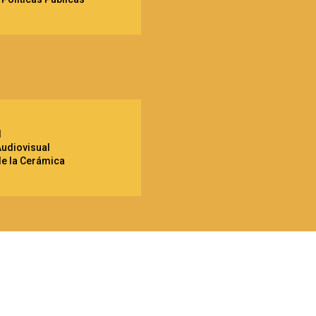
l
udiovisual
e la Cerámica