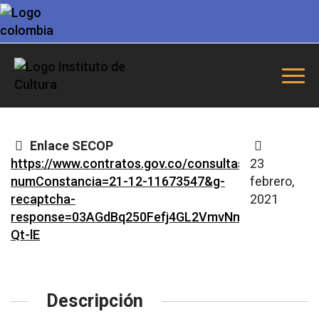
Enlace SECOP
https://www.contratos.gov.co/consultas/detalleProc
23
numConstancia=21-12-11673547&g-
febrero,
recaptcha-
2021
response=03AGdBq250Fefj4GL2VmvNmOeZdFXo46P
Qt-lE
Descripción