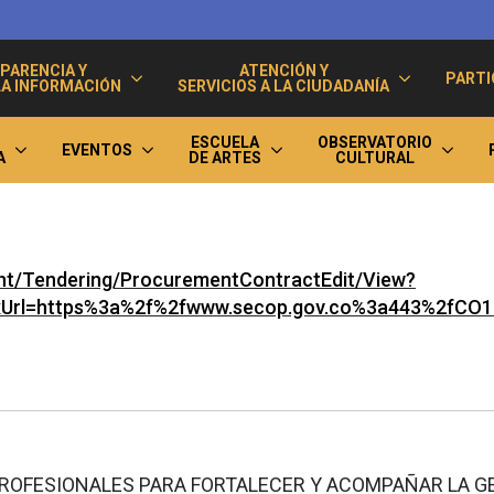
PARENCIA Y
ATENCIÓN Y
PARTI
LA INFORMACIÓN
SERVICIOS A LA CIUDADANÍA
ESCUELA
OBSERVATORIO
EVENTOS
A
DE ARTES
CULTURAL
t/Tendering/ProcurementContractEdit/View?
txUrl=https%3a%2f%2fwww.secop.gov.co%3a443%2fC
PROFESIONALES PARA FORTALECER Y ACOMPAÑAR LA G