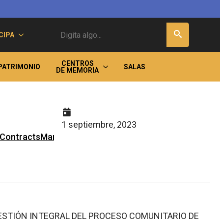
Buscar
CIPA
CENTROS
PATRIMONIO
SALAS
DE MEMORIA
1 septiembre, 2023
O1ContractsManagement%2fTendering%2fProcurement
ESTIÓN INTEGRAL DEL PROCESO COMUNITARIO DE