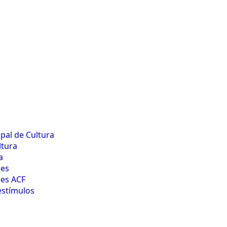
pal de Cultura
ltura
a
les
les ACF
estímulos