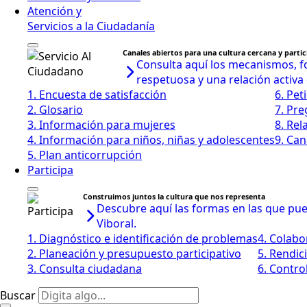
Atención y
Servicios a la Ciudadanía
Canales abiertos para una cultura cercana y partic
Consulta aquí los mecanismos, fo
respetuosa y una relación activa
1. Encuesta de satisfacción
6. Pet
2. Glosario
7. Pr
3. Información para mujeres
8. Rel
4. Información para niños, niñas y adolescentes
9. Can
5. Plan anticorrupción
Participa
Construimos juntos la cultura que nos representa
Descubre aquí las formas en las que pued
Viboral.
1. Diagnóstico e identificación de problemas
4. Colabo
2. Planeación y presupuesto participativo
5. Rendic
3. Consulta ciudadana
6. Control
Buscar