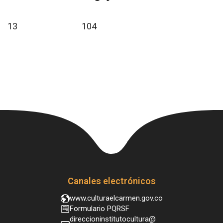
13
104
Canales electrónicos
www.culturaelcarmen.gov.co
Formulario PQRSF
direccioninstitutocultura@