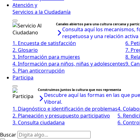
Atención y
Servicios a la Ciudadanía
Canales abiertos para una cultura cercana y partic
Consulta aquí los mecanismos, fo
respetuosa y una relación activa
1. Encuesta de satisfacción
6. Pet
2. Glosario
7. Pr
3. Información para mujeres
8. Rel
4. Información para niños, niñas y adolescentes
9. Can
5. Plan anticorrupción
Participa
Construimos juntos la cultura que nos representa
Descubre aquí las formas en las que pued
Viboral.
1. Diagnóstico e identificación de problemas
4. Colabo
2. Planeación y presupuesto participativo
5. Rendic
3. Consulta ciudadana
6. Control
Buscar