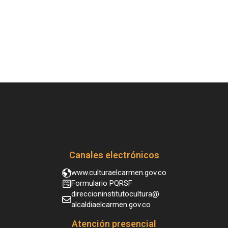
Canales electrónicos
www.culturaelcarmen.gov.co
Formulario PQRSF
direccioninstitutocultura@
alcaldiaelcarmen.gov.co
Atención presencial