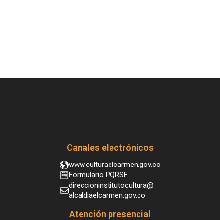
Canales electrónicos
www.culturaelcarmen.gov.co
Formulario PQRSF
direccioninstitutocultura@
alcaldiaelcarmen.gov.co
Atención presencial