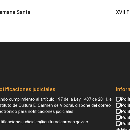
 Semana Santa
XVII 
otificaciones judiciales
Infor
ndo cumplimiento al artículo 197 de la Ley 1437 de 2011, el
Polí
stituto de Cultura El Carmen de Viboral, dispone del correo
Polí
ectrónico para notificaciones judiciales:
Polí
Polí
tificacionesjudiciales@culturaelcarmen.gov.co
Polí
Mapa