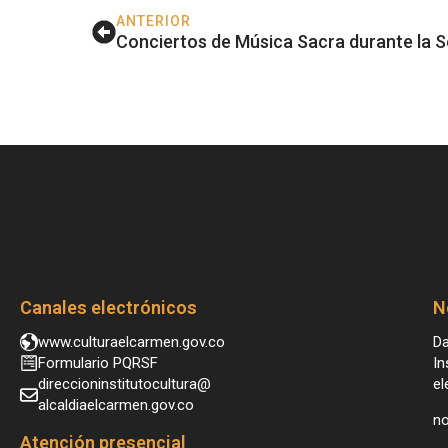
ANTERIOR
Conciertos de Música Sacra durante la
Canales electrónicos
N
www.culturaelcarmen.gov.co
Da
Formulario PQRSF
In
direccioninstitutocultura@
el
alcaldiaelcarmen.gov.co
no
Atención presencial