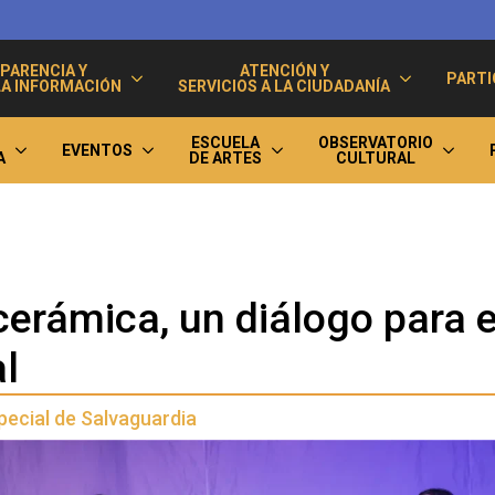
PARENCIA Y
ATENCIÓN Y
PARTI
LA INFORMACIÓN
SERVICIOS A LA CIUDADANÍA
ESCUELA
OBSERVATORIO
EVENTOS
A
DE ARTES
CULTURAL
cerámica, un diálogo para e
l
pecial de Salvaguardia