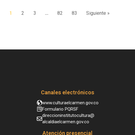
1
2
3
…
82
83
Siguiente »
Canales electrónicos
www.culturaelcarmen.gov.co
Formulario PQRSF
direccioninstitutocultura@
alcaldiaelcarmen.gov.co
Atención presencial