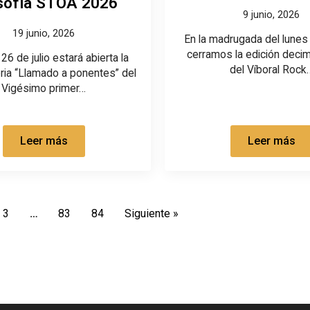
osofía STOA 2026
9 junio, 2026
19 junio, 2026
En la madrugada del lunes 
cerramos la edición deci
26 de julio estará abierta la
del Víboral Rock
ria “Llamado a ponentes” del
Vigésimo primer…
Leer más
Leer más
3
…
83
84
Siguiente »