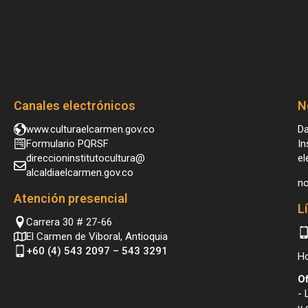
Canales electrónicos
N
www.culturaelcarmen.gov.co
Da
Formulario PQRSF
In
direccioninstitutocultura@
el
alcaldiaelcarmen.gov.co
no
Atención presencial
L
Carrera 30 # 27-66
El Carmen de Viboral, Antioquia
+60 (4) 543 2097 – 543 3291
Ho
Of
- 
y 