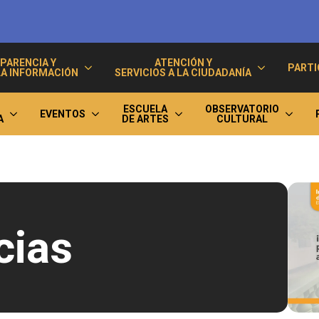
PARENCIA Y
ATENCIÓN Y
PARTI
LA INFORMACIÓN
SERVICIOS A LA CIUDADANÍA
ESCUELA
OBSERVATORIO
EVENTOS
A
DE ARTES
CULTURAL
cias