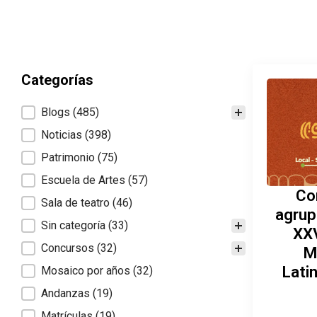
Categorías
Categorías
Blogs
(485)
Noticias
(398)
Patrimonio
(75)
Escuela de Artes
(57)
Co
Sala de teatro
(46)
agrup
Sin categoría
(33)
XXV
Concursos
(32)
M
Lati
Mosaico por años
(32)
Andanzas
(19)
Matrículas
(19)