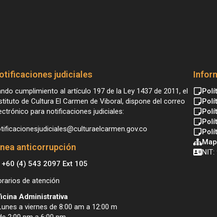
otificaciones judiciales
Infor
ndo cumplimiento al artículo 197 de la Ley 1437 de 2011, el
Polí
stituto de Cultura El Carmen de Viboral, dispone del correo
Polí
ectrónico para notificaciones judiciales:
Polí
Polí
tificacionesjudiciales@culturaelcarmen.gov.co
Polí
Mapa
ínea anticorrupción
NIT:
+60 (4) 543 2097 Ext 105
rarios de atención
icina Administrativa
Lunes a viernes de 8:00 am a 12:00 m
de 2:00 pm a 6:00 pm