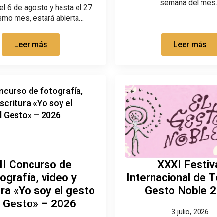
semana del mes
del 6 de agosto y hasta el 27
smo mes, estará abierta…
Leer más
Leer más
II Concurso de
XXXI Festiv
ografía, video y
Internacional de T
ura «Yo soy el gesto
Gesto Noble 
l Gesto» – 2026
3 julio, 2026