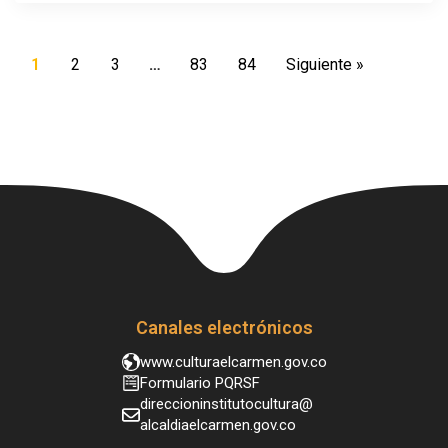
1
2
3
…
83
84
Siguiente »
Canales electrónicos
www.culturaelcarmen.gov.co
Formulario PQRSF
direccioninstitutocultura@
alcaldiaelcarmen.gov.co