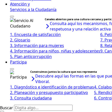
Atención y
Servicios a la Ciudadanía
Canales abiertos para una cultura cercana y partic
Consulta aquí los mecanismos, fo
respetuosa y una relación activa
1. Encuesta de satisfacción
6. Pet
2. Glosario
7. Pr
3. Información para mujeres
8. Rel
4. Información para niños, niñas y adolescentes
9. Can
5. Plan anticorrupción
Participa
Construimos juntos la cultura que nos representa
Descubre aquí las formas en las que pued
Viboral.
1. Diagnóstico e identificación de problemas
4. Colabo
2. Planeación y presupuesto participativo
5. Rendic
3. Consulta ciudadana
6. Control
Buscar