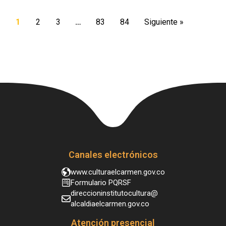
1
2
3
…
83
84
Siguiente »
Canales electrónicos
www.culturaelcarmen.gov.co
Formulario PQRSF
direccioninstitutocultura@
alcaldiaelcarmen.gov.co
Atención presencial