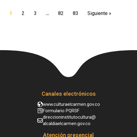
1
2
3
…
82
83
Siguiente »
Canales electrónicos
www.culturaelcarmen.gov.co
Formulario PQRSF
direccioninstitutocultura@
alcaldiaelcarmen.gov.co
Atención presencial