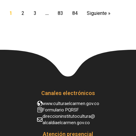
1
2
3
…
83
84
Siguiente »
Canales electrónicos
www.culturaelcarmen.gov.co
Formulario PQRSF
direccioninstitutocultura@
alcaldiaelcarmen.gov.co
Atención presencial