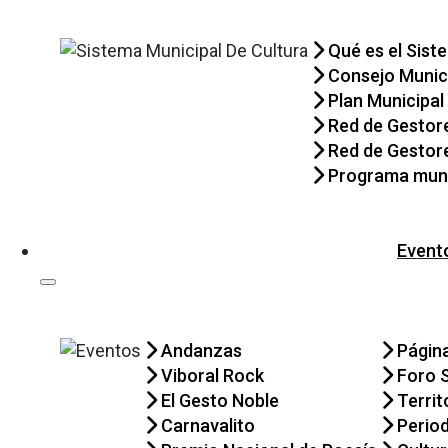
Qué es el Sist
Consejo Munici
Plan Municipal
Red de Gestore
Red de Gestor
Programa muni
Event
Andanzas
Págin
Viboral Rock
Foro 
El Gesto Noble
Territ
Carnavalito
Perio