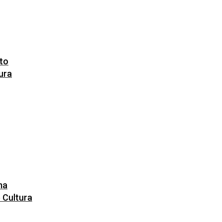
uto
ura
ma
 Cultura