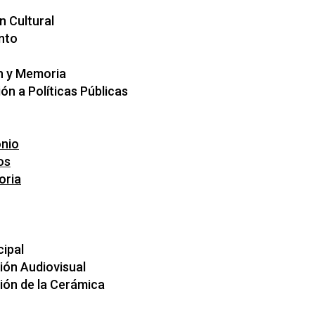
n Cultural
nto
n y Memoria
ón a Políticas Públicas
nio
os
oria
cipal
ón Audiovisual
ón de la Cerámica