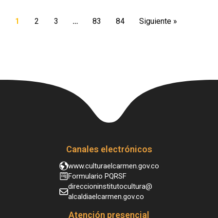
1
2
3
…
83
84
Siguiente »
Canales electrónicos
www.culturaelcarmen.gov.co
Formulario PQRSF
direccioninstitutocultura@
alcaldiaelcarmen.gov.co
Atención presencial