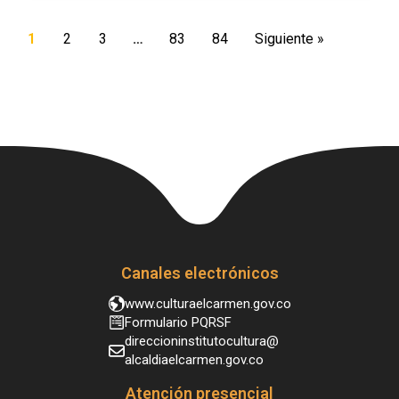
1
2
3
…
83
84
Siguiente »
Canales electrónicos
www.culturaelcarmen.gov.co
Formulario PQRSF
direccioninstitutocultura@
alcaldiaelcarmen.gov.co
Atención presencial