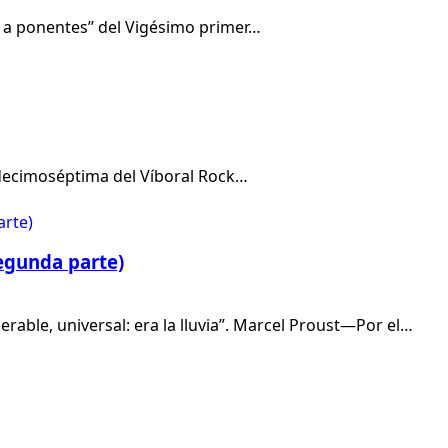
do a ponentes” del Vigésimo primer…
 decimoséptima del Víboral Rock…
egunda parte)
able, universal: era la lluvia”. Marcel Proust—Por el…