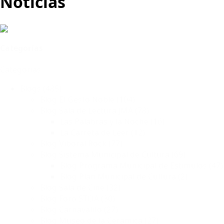
Noticias
Categorías
Categorías
Blogs
(485)
Blog El Gesto Noble
(104)
Blog Sala de Lectura JMA
(78)
Las Palabras y la Noche
(16)
La Carreta de Leer
(12)
Blog Viboral Rock
(77)
Blog Sistema Municipal de Cultura
(69)
Blog Programa Municipal de Estímulos
(47)
Blog Plan Municipal de Cultura
(2)
Blog Sala de Cine
(32)
Blog Foro STOA
(30)
Blog Carnavalito
(27)
Blog Museo de la Cerámica
(27)