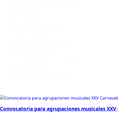
Plan Especial de Salvaguardia
(12)
Fiesta del Libro
(11)
Dirección
(10)
Plaza Cultural
(9)
Camino de la Vereda
(8)
El Carmen es Campesino
(8)
Grupos de Proyección
(7)
Premio Municipal a la Vida y Obra
(5)
Renacuajo Paseador
(5)
Gobernanza Cultural
(3)
Foro Comunicación y Periodismo
(2)
Galería de Arte
(2)
Cátedra Abierta
(1)
Sistema Municipal de Cultura
(1)
Convocatoria para agrupaciones musicales XXV 