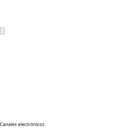
…
83
84
Siguiente »
Canales electrónicos