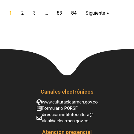
1
2
3
…
83
84
Siguiente »
Canales electrónicos
www.culturaelcarmen.gov.co
Formulario PQRSF
direccioninstitutocultura@
alcaldiaelcarmen.gov.co
Atención presencial