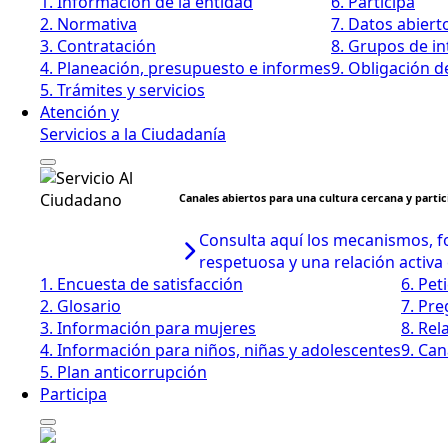
1. Información de la entidad
6. Participa
2. Normativa
7. Datos abiert
3. Contratación
8. Grupos de in
4. Planeación, presupuesto e informes
9. Obligación d
5. Trámites y servicios
Atención y
Servicios a la Ciudadanía
Canales abiertos para una cultura cercana y partic
Consulta aquí los mecanismos, fo
respetuosa y una relación activa
1. Encuesta de satisfacción
6. Pet
2. Glosario
7. Pr
3. Información para mujeres
8. Rel
4. Información para niños, niñas y adolescentes
9. Can
5. Plan anticorrupción
Participa