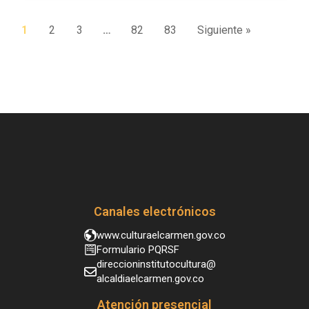
1
2
3
…
82
83
Siguiente »
Canales electrónicos
www.culturaelcarmen.gov.co
Formulario PQRSF
direccioninstitutocultura@
alcaldiaelcarmen.gov.co
Atención presencial