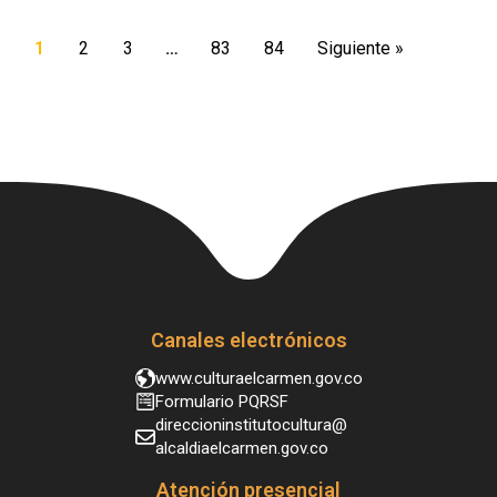
1
2
3
…
83
84
Siguiente »
Canales electrónicos
www.culturaelcarmen.gov.co
Formulario PQRSF
direccioninstitutocultura@
alcaldiaelcarmen.gov.co
Atención presencial