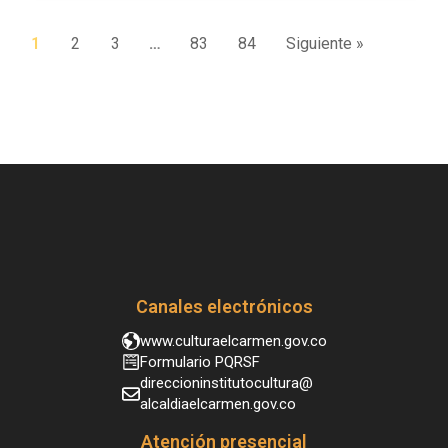
1
2
3
…
83
84
Siguiente »
Canales electrónicos
www.culturaelcarmen.gov.co
Formulario PQRSF
direccioninstitutocultura@
alcaldiaelcarmen.gov.co
Atención presencial