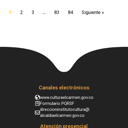
1
2
3
…
83
84
Siguiente »
Canales electrónicos
www.culturaelcarmen.gov.co
Formulario PQRSF
direccioninstitutocultura@
alcaldiaelcarmen.gov.co
Atención presencial