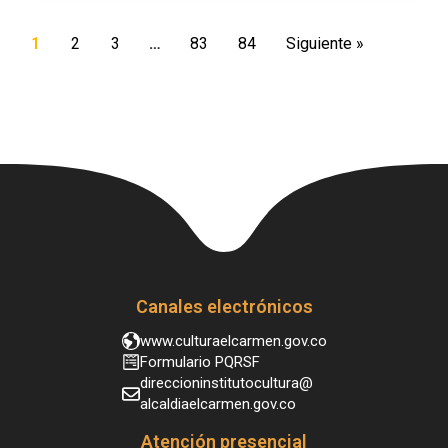
1
2
3
…
83
84
Siguiente »
Canales electrónicos
www.culturaelcarmen.gov.co
Formulario PQRSF
direccioninstitutocultura@
alcaldiaelcarmen.gov.co
Atención presencial