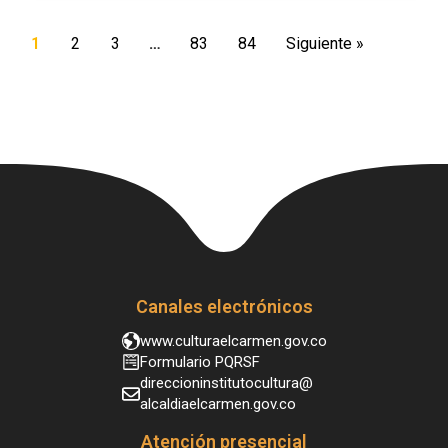
1
2
3
…
83
84
Siguiente »
Canales electrónicos
www.culturaelcarmen.gov.co
Formulario PQRSF
direccioninstitutocultura@
alcaldiaelcarmen.gov.co
Atención presencial