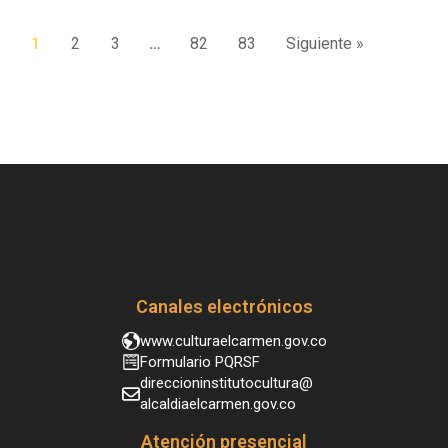
1
2
3
…
82
83
Siguiente »
Canales electrónicos
www.culturaelcarmen.gov.co
Formulario PQRSF
direccioninstitutocultura@
alcaldiaelcarmen.gov.co
Atención presencial