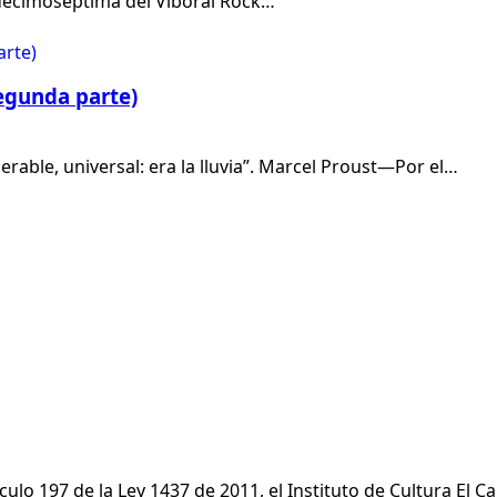
 decimoséptima del Víboral Rock…
egunda parte)
able, universal: era la lluvia”. Marcel Proust—Por el…
ulo 197 de la Ley 1437 de 2011, el Instituto de Cultura El C