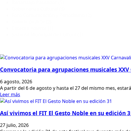
Renacuajo Paseador
(5)
Gobernanza Cultural
(3)
Foro Comunicación y Periodismo
(2)
Galería de Arte
(2)
Cátedra Abierta
(1)
Sistema Municipal de Cultura
(1)
Convocatoria para agrupaciones musicales XXV 
6 agosto, 2026
A partir del 6 de agosto y hasta el 27 del mismo mes, estar
Leer más
Así vivimos el FIT El Gesto Noble en su edición 3
27 julio, 2026