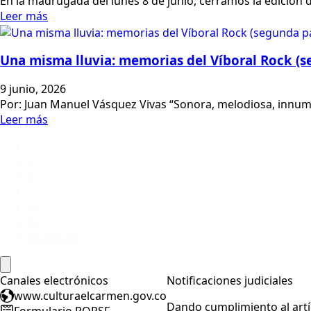
En la madrugada del lunes 8 de junio, cerramos la edición
Leer más
Una misma lluvia: memorias del Víboral Rock (s
9 junio, 2026
Por: Juan Manuel Vásquez Vivas “Sonora, melodiosa, innumer
Leer más
1
2
3
…
82
83
Siguiente »
Canales electrónicos
Notificaciones judiciales
www.culturaelcarmen.gov.co
Dando cumplimiento al artíc
Formulario PQRSF