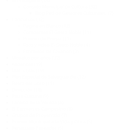
Sin categoría
(33)
Consejo Municipal de Cultura
(32)
Blog Red de Gestores Culturales.
(7)
Concursos
(32)
Pagina en Blanco
(12)
Comparsas El Gesto Noble
(11)
Premio de Poesía
(11)
Foto y vídeo El Gesto Noble
(4)
Estímulos de Creación
(2)
Mosaico por años
(32)
Andanzas
(19)
Matrículas
(19)
Plan Especial de Salvaguardia
(12)
Fiesta del Libro
(11)
Dirección
(10)
Plaza Cultural
(9)
Camino de la Vereda
(8)
El Carmen es Campesino
(8)
Grupos de Proyección
(7)
Premio Municipal a la Vida y Obra
(5)
Renacuajo Paseador
(5)