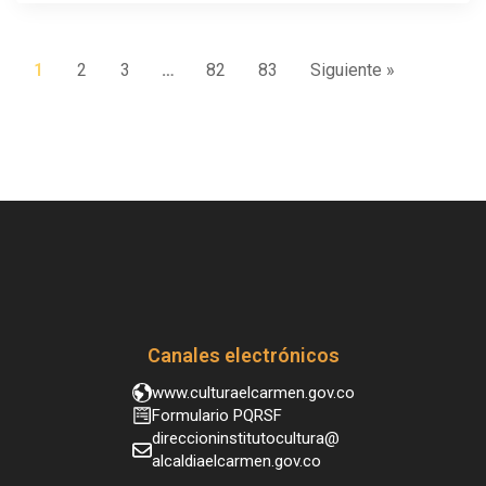
1
2
3
…
82
83
Siguiente »
Canales electrónicos
www.culturaelcarmen.gov.co
Formulario PQRSF
direccioninstitutocultura@
alcaldiaelcarmen.gov.co