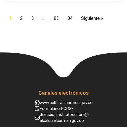
1
2
3
…
83
84
Siguiente »
Canales electrónicos
www.culturaelcarmen.gov.co
Formulario PQRSF
direccioninstitutocultura@
alcaldiaelcarmen.gov.co