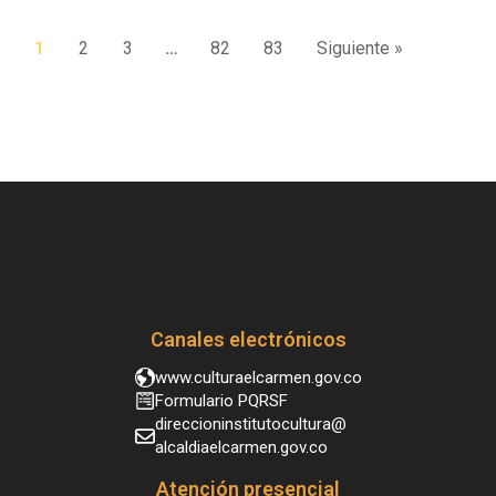
1
2
3
…
82
83
Siguiente »
Canales electrónicos
www.culturaelcarmen.gov.co
Formulario PQRSF
direccioninstitutocultura@
alcaldiaelcarmen.gov.co
Atención presencial