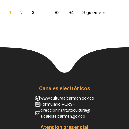
1
2
3
…
83
84
Siguiente »
Canales electrónicos
www.culturaelcarmen.gov.co
Formulario PQRSF
direccioninstitutocultura@
alcaldiaelcarmen.gov.co
Atención presencial