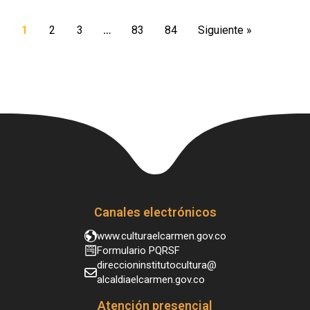
1
2
3
…
83
84
Siguiente »
Canales electrónicos
www.culturaelcarmen.gov.co
Formulario PQRSF
direccioninstitutocultura@
alcaldiaelcarmen.gov.co
Atención presencial