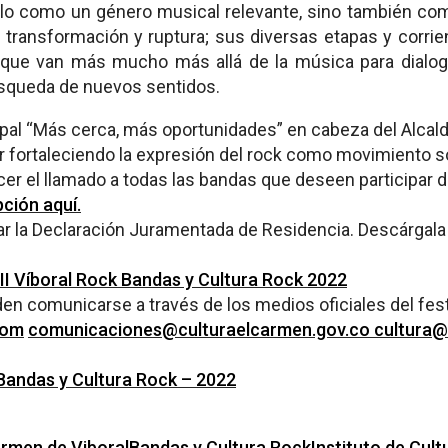
ólo como un género musical relevante, sino también co
e transformación y ruptura; sus diversas etapas y cor
que van más mucho más allá de la música para dialogar
búsqueda de nuevos sentidos.
pal “Más cerca, más oportunidades” en cabeza del Alcalde
ir fortaleciendo la expresión del rock como movimiento so
er el llamado a todas las bandas que deseen participar de
pción aquí.
ar la Declaración Juramentada de Residencia. Descárgal
II Víboral Rock Bandas y Cultura Rock 2022
en comunicarse a través de los medios oficiales del fest
com
comunicaciones@culturaelcarmen.gov.co
cultura@
 Bandas y Cultura Rock – 2022
armen de Viboral
Bandas y Cultura Rock
Instituto de Cult