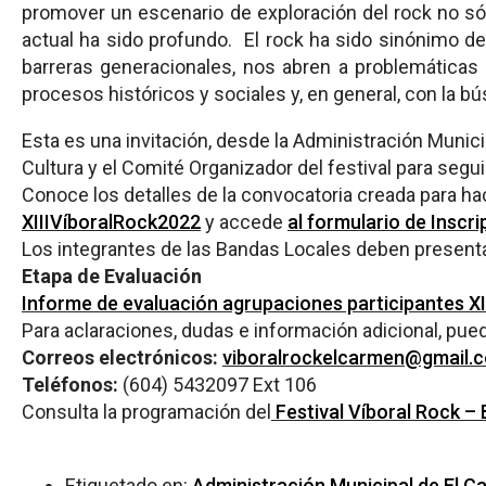
promover un escenario de exploración del rock no s
actual ha sido profundo. El rock ha sido sinónimo d
barreras generacionales, nos abren a problemáticas 
procesos históricos y sociales y, en general, con la 
Esta es una invitación, desde la Administración Munici
Cultura y el Comité Organizador del festival para segu
Conoce los detalles de la convocatoria creada para hac
XIIIVíboralRock2022
y accede
al formulario de Inscri
Los integrantes de las Bandas Locales deben present
Etapa de Evaluación
Informe de evaluación agrupaciones participantes XI
Para aclaraciones, dudas e información adicional, pued
Correos electrónicos:
viboralrockelcarmen@gmail.
Teléfonos:
(604) 5432097 Ext 106
Consulta la programación del
Festival Víboral Rock –
Etiquetado en:
Administración Municipal de El C