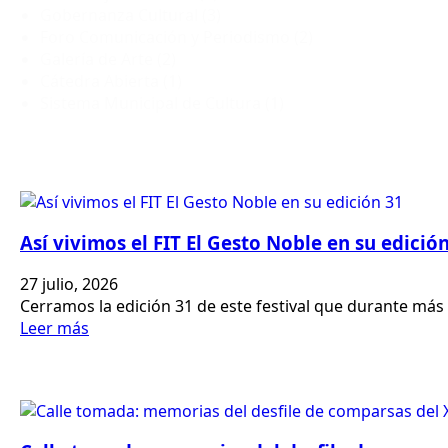
Gobernanza Cultural
(3)
Foro Comunicación y Periodismo
(2)
Galería de Arte
(2)
Cátedra Abierta
(1)
Sistema Municipal de Cultura
(1)
Así vivimos el FIT El Gesto Noble en su edició
27 julio, 2026
Cerramos la edición 31 de este festival que durante m
Leer más