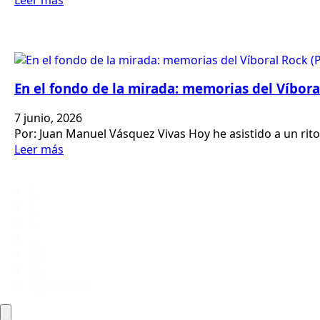
En el fondo de la mirada: memorias del Víbora
7 junio, 2026
Por: Juan Manuel Vásquez Vivas Hoy he asistido a un rit
Leer más
1
2
3
…
83
84
Siguiente »