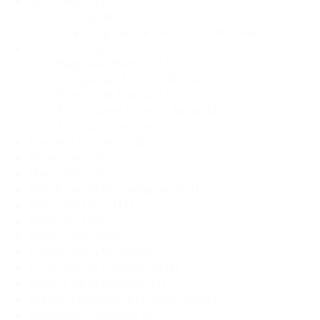
Sin categoría
(33)
Consejo Municipal de Cultura
(32)
Blog Red de Gestores Culturales.
(7)
Concursos
(32)
Pagina en Blanco
(12)
Comparsas El Gesto Noble
(11)
Premio de Poesía
(11)
Foto y vídeo El Gesto Noble
(4)
Estímulos de Creación
(2)
Mosaico por años
(32)
Andanzas
(19)
Matrículas
(19)
Plan Especial de Salvaguardia
(12)
Fiesta del Libro
(11)
Dirección
(10)
Plaza Cultural
(9)
Camino de la Vereda
(8)
El Carmen es Campesino
(8)
Grupos de Proyección
(7)
Premio Municipal a la Vida y Obra
(5)
Renacuajo Paseador
(5)